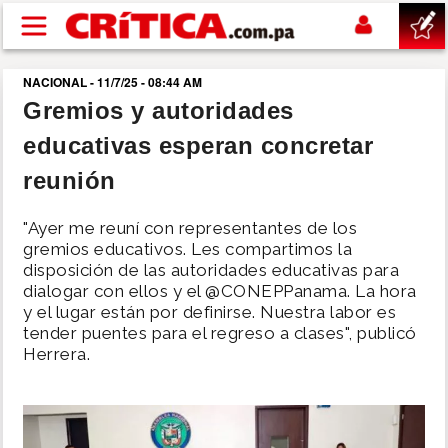
Pasar al contenido principal
NACIONAL - 11/7/25 - 08:44 AM
buscar
Gremios y autoridades
educativas esperan concretar
SUCESOS
reunión
NACIONAL
"Ayer me reuní con representantes de los
gremios educativos. Les compartimos la
POLÍTICA
disposición de las autoridades educativas para
dialogar con ellos y el @CONEPPanama. La hora
y el lugar están por definirse. Nuestra labor es
SHOW
tender puentes para el regreso a clases", publicó
Herrera.
DEPORTES
MUNDO