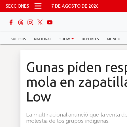
Pasar al contenido principal
SECCIONES
7 DE AGOSTO DE 2026
buscar
SUCESOS
NACIONAL
SHOW
DEPORTES
MUNDO
Sucesos
Nacional
Gunas piden res
Política
mola en zapatill
Show
Low
Deportes
La multinacional anunció que la venta d
molestia de los grupos indígenas.
Mundo