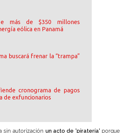
de más de $350 millones
nergía eólica en Panamá
ma buscará frenar la “trampa”
efiende cronograma de pagos
a de exfuncionarios
 sin autorización
un acto de 'piratería'
porque