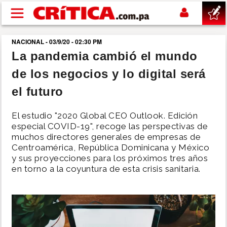
Pasar al contenido principal
NACIONAL - 03/9/20 - 02:30 PM
buscar
La pandemia cambió el mundo
de los negocios y lo digital será
SUCESOS
el futuro
NACIONAL
El estudio "2020 Global CEO Outlook. Edición
especial COVID-19", recoge las perspectivas de
POLÍTICA
muchos directores generales de empresas de
Centroamérica, República Dominicana y México
y sus proyecciones para los próximos tres años
SHOW
en torno a la coyuntura de esta crisis sanitaria.
DEPORTES
MUNDO