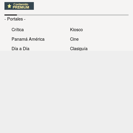
- Portales -
Crítica
Kiosco
Panamá América
Cine
Día a Día
Clasiguía
Mujer
Prémiate
Recetas
Impresora Pacífico
- Redes sociales -
Noticias
Whatsappcri
Videos
Galerías
Todos los derechos reservados Editora Panamá América
S.A. - Ciudad de Panamá - Panamá 2026.