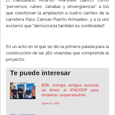
El mandatario Ricardo Martinelli calificó como
"perversos, ruines, canallas y sinvergüenzas" a los
INSÓLITAS
que cuestionan la ampliación a cuatro carriles de la
carretera Paso Canoas-Puerto Armuelles, y a la vez
MULTIMEDIA
exclamó que "democracia también es continuidad".
IMPRESO
En un acto en el que se dio la primera palada para la
construcción de las 362 viviendas que comprende el
proyecto
Te puede interesar
BDA entrega antigua sucursal
de Antón al IPACOOP para
fortalecer cooperativismo
Agosto 07, 2026