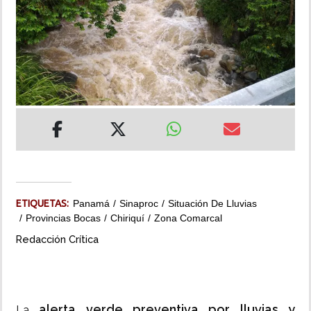
INSÓLITAS
MULTIMEDIA
IMPRESO
ETIQUETAS:
Panamá
Sinaproc
Situación De Lluvias
Provincias Bocas
Chiriquí
Zona Comarcal
Redacción Crítica
alerta verde preventiva por lluvias y
La