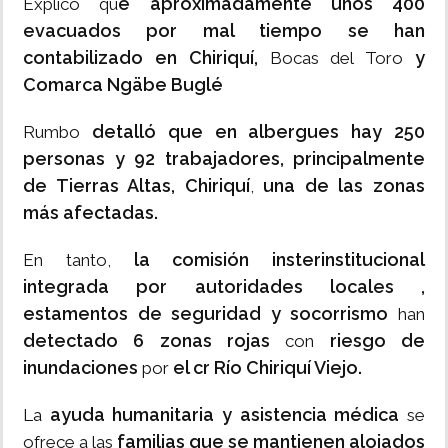
e aproximadamente unos 400
Explicó qu
evacuados por mal tiempo se han
contabilizado en Chiriquí,
y
Bocas del Toro
Comarca Ngäbe Buglé
detalló que en albergues hay 250
Rumbo
personas y 92 trabajadores, principalmente
de Tierras Altas, Chiriquí
una de las zonas
,
más afectadas.
la comisión insterinstitucional
En tanto,
integrada por autoridades locales ,
estamentos de seguridad y socorrismo
han
detectado 6 zonas rojas
riesgo de
con
inundaciones
el cr Río Chiriquí Viejo.
por
ayuda humanitaria y asistencia médica
La
se
familias que se mantienen alojados
ofrece a las