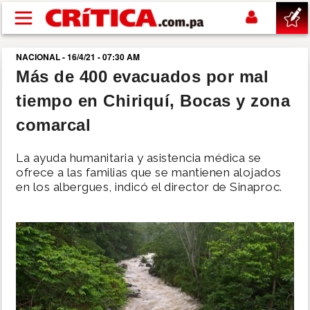
Pasar al contenido principal
NACIONAL - 16/4/21 - 07:30 AM
buscar
Más de 400 evacuados por mal
tiempo en Chiriquí, Bocas y zona
SUCESOS
comarcal
NACIONAL
La ayuda humanitaria y asistencia médica se
ofrece a las familias que se mantienen alojados
POLÍTICA
en los albergues, indicó el director de Sinaproc.
SHOW
DEPORTES
MUNDO