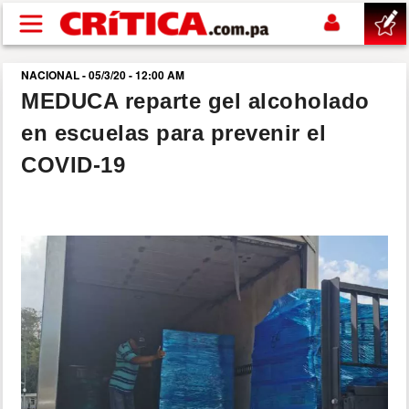
Pasar al contenido principal
NACIONAL - 05/3/20 - 12:00 AM
buscar
MEDUCA reparte gel alcoholado
en escuelas para prevenir el
SUCESOS
COVID-19
NACIONAL
POLÍTICA
SHOW
DEPORTES
MUNDO