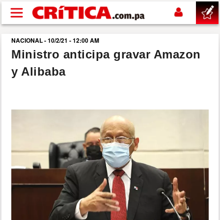
Pasar al contenido principal
NACIONAL - 10/2/21 - 12:00 AM
buscar
Ministro anticipa gravar Amazon
y Alibaba
SUCESOS
NACIONAL
POLÍTICA
SHOW
DEPORTES
MUNDO