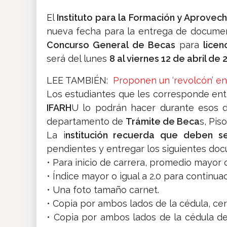
El
Instituto para la Formación y Aprove
nueva fecha para la entrega de docume
Concurso General de Becas
para
licen
será del lunes
8 al viernes 12 de abril de 
LEE TAMBIÉN:
Proponen un ‘revolcón’ en
Los estudiantes que les corresponde ent
IFARH
U lo podrán hacer durante esos 
departamento de
Trámite de Beca
s, Piso
La i
nstitución recuerda que deben se
pendientes y entregar los siguientes do
• Para inicio de carrera, promedio mayor o
• Índice mayor o igual a 2.0 para continua
• Una foto tamaño carnet.
• Copia por ambos lados de la cédula, cer
• Copia por ambos lados de la cédula de