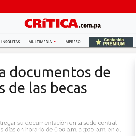
INSÓLITAS
MULTIMEDIA
IMPRESO
ra documentos de
 de las becas
tregar su documentación en la sede central
días en horario de 6:00 a.m. a 3:00 p.m. en el