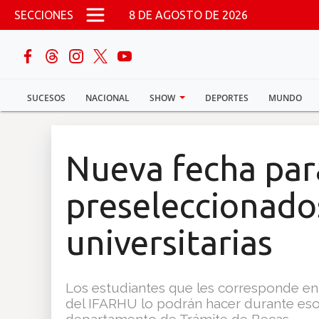
Pasar al contenido principal
SECCIONES
8 DE AGOSTO DE 2026
buscar
SUCESOS
NACIONAL
SHOW
DEPORTES
MUNDO
Sucesos
Nacional
Nueva fecha pa
Política
preseleccionados
Show
universitarias
Deportes
Los estudiantes que les corresponde en
del IFARHU lo podrán hacer durante esos 
Mundo
departamento de Trámite de Becas.