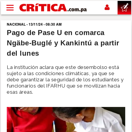
Pasar al contenido principal
NACIONAL - 13/11/24 - 08:30 AM
buscar
Pago de Pase U en comarca
Ngäbe-Buglé y Kankintú a partir
SUCESOS
del lunes
NACIONAL
La institución aclara que este desembolso está
sujeto a las condiciones climáticas, ya que se
POLÍTICA
debe garantizar la seguridad de los estudiantes y
funcionarios del IFARHU que se movilizan hacia
esas áreas.
SHOW
DEPORTES
MUNDO