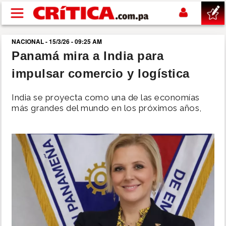
Pasar al contenido principal
NACIONAL - 15/3/26 - 09:25 AM
buscar
Panamá mira a India para
impulsar comercio y logística
SUCESOS
India se proyecta como una de las economías
NACIONAL
más grandes del mundo en los próximos años,
POLÍTICA
SHOW
DEPORTES
MUNDO