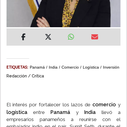
INSÓLITAS
MULTIMEDIA
IMPRESO
ETIQUETAS:
Panamá
India
Comercio
Logística
Inversión
Redacción / Crítica
comercio
El interés por fortalecer los lazos de
y
logística
Panamá
India
entre
y
llevó a
empresarios panameños a reunirse con el
embajador indio en el país, Sumit Seth, durante el