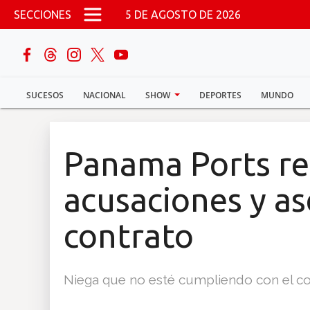
Pasar al contenido principal
SECCIONES
5 DE AGOSTO DE 2026
buscar
SUCESOS
NACIONAL
SHOW
DEPORTES
MUNDO
Sucesos
Nacional
Panama Ports r
Política
acusaciones y a
Show
contrato
Deportes
Niega que no esté cumpliendo con el co
Mundo