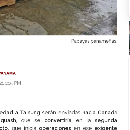
Papayas panameñas.
PANAMÁ
21 1:15 PM
iedad a Tainung
serán enviadas
hacia Canad
á
quash,
que se
convertiría
en la
segunda
cto
, que inicia
operaciones
en ese
exigente