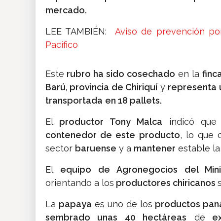
mercado.
LEE TAMBIÉN:
Aviso de prevención por
Pacífico
Este
rubro ha sido cosechado
en la
finc
Barú, provincia de Chiriquí
y
representa 
transportada
en 18 pallets.
El
productor Tony Malca
indicó qu
contenedor de este producto
, lo que 
sector
baruense
y a
mantener
estable l
El
equipo de Agronegocios del Mini
orientando a los
productores chiricanos
La
papaya
es uno de los
productos pa
sembrado unas 40 hectáreas
de
ex