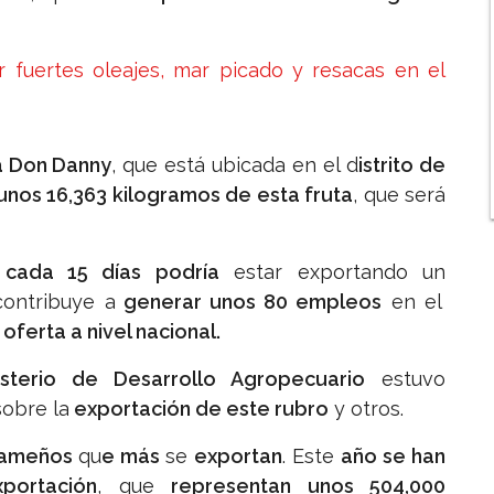
 fuertes oleajes, mar picado y resacas en el
a Don Danny
, que está ubicada en el d
istrito de
unos 16,363 kilogramos de esta fruta
, que será
e
cada 15 días podría
estar exportando un
contribuye a
generar unos 80 empleos
en el
a
oferta a nivel nacional.
sterio de Desarrollo Agropecuario
estuvo
sobre la
exportación de este rubro
y otros.
nameños
qu
e más
se
exportan
. Este
año se han
portación
, que
representan unos 504,000