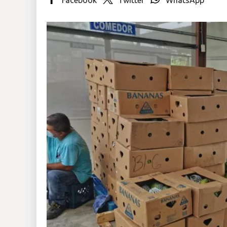
Insólitas
Multimedia
Impreso