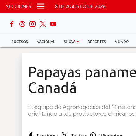
Pasar al contenido principal
SECCIONES
8 DE AGOSTO DE 2026
buscar
SUCESOS
NACIONAL
SHOW
DEPORTES
MUNDO
Sucesos
Nacional
Papayas paname
Política
Canadá
Show
El equipo de Agronegocios del Minister
Deportes
orientando a los productores chiricanos 
Mundo
Facebook
Twitter
WhatsApp