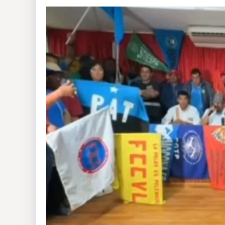
Insólitas
Multimedia
Impreso