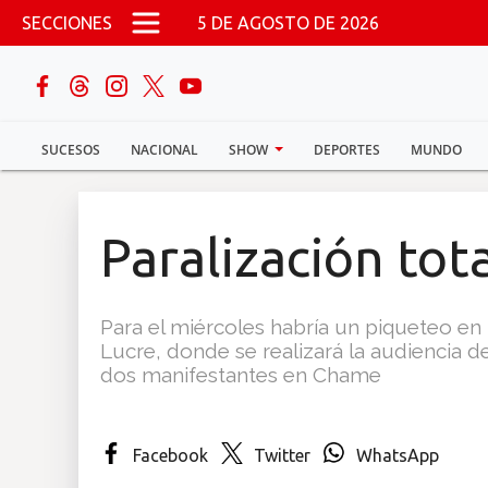
Pasar al contenido principal
SECCIONES
5 DE AGOSTO DE 2026
buscar
SUCESOS
NACIONAL
SHOW
DEPORTES
MUNDO
Sucesos
Nacional
Paralización tota
Política
Para el miércoles habría un piqueteo en 
Show
Lucre, donde se realizará la audiencia d
dos manifestantes en Chame
Deportes
Facebook
Twitter
WhatsApp
Mundo