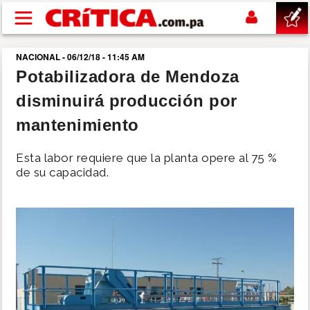
Pasar al contenido principal
NACIONAL - 06/12/18 - 11:45 AM
buscar
Potabilizadora de Mendoza
disminuirá producción por
SUCESOS
mantenimiento
NACIONAL
Esta labor requiere que la planta opere al 75 %
de su capacidad.
POLÍTICA
SHOW
DEPORTES
MUNDO