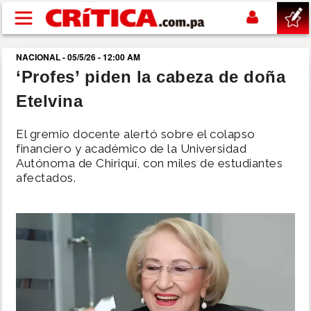
Pasar al contenido principal
NACIONAL - 05/5/26 - 12:00 AM
buscar
‘Profes’ piden la cabeza de doña
Etelvina
SUCESOS
El gremio docente alertó sobre el colapso
NACIONAL
financiero y académico de la Universidad
Autónoma de Chiriquí, con miles de estudiantes
afectados.
POLÍTICA
SHOW
DEPORTES
MUNDO