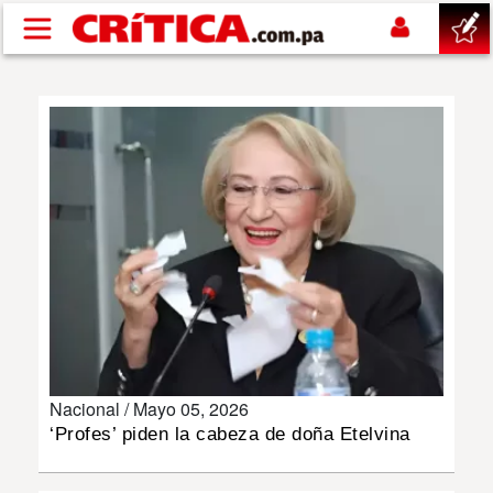
Pasar al contenido principal
buscar
SUCESOS
NACIONAL
POLÍTICA
SHOW
Nacional /
Mayo 05, 2026
DEPORTES
‘Profes’ piden la cabeza de doña Etelvina
MUNDO