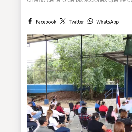
Insólitas
Facebook
Twitter
WhatsApp
Multimedia
Impreso