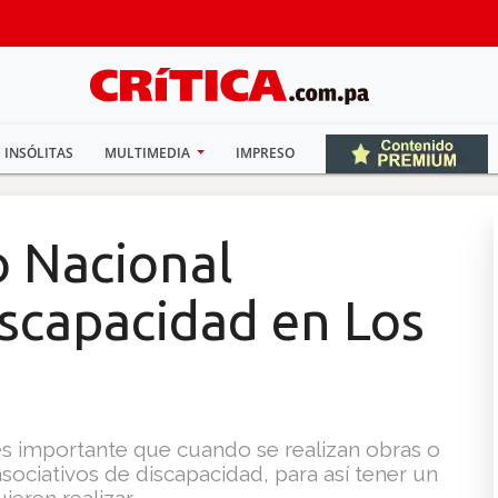
INSÓLITAS
MULTIMEDIA
IMPRESO
o Nacional
iscapacidad en Los
es importante que cuando se realizan obras o
ociativos de discapacidad, para así tener un
ieren realizar.