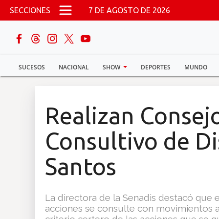
Pasar al contenido principal
SECCIONES
7 DE AGOSTO DE 2026
buscar
SUCESOS
NACIONAL
SHOW
DEPORTES
MUNDO
Sucesos
Nacional
Realizan Consej
Política
Consultivo de D
Show
Santos
Deportes
La directora de la Senadis destacó que 
acciones se consulte con movimientos as
Mundo
criterio certero de las acciones que se qu