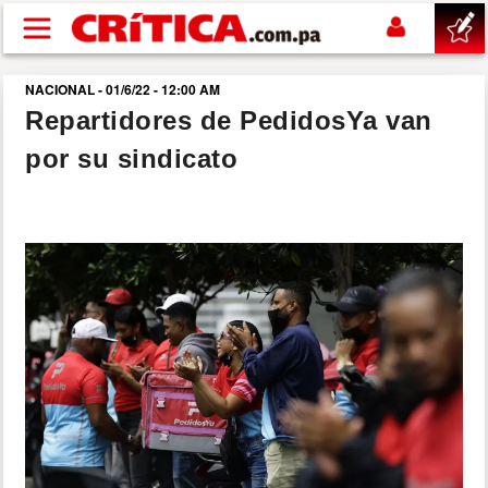
Pasar al contenido principal
NACIONAL - 01/6/22 - 12:00 AM
buscar
Repartidores de PedidosYa van
por su sindicato
SUCESOS
NACIONAL
POLÍTICA
SHOW
DEPORTES
MUNDO