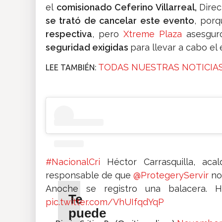
el
comisionado Ceferino Villarreal,
Direc
se trató de cancelar este evento
, por
respectiva
, pero
Xtreme Plaza
asesgur
seguridad exigidas
para llevar a cabo el
TODAS NUESTRAS NOTICIAS
LEE TAMBIÉN:
#NacionalCri
Héctor Carrasquilla, aca
responsable de que
@ProtegeryServir
no 
Anoche se registro una balacera.
Te
pic.twitter.com/VhUIfqdYqP
puede