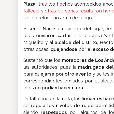
Plaza,
tras los hechos acontecidos anoc
falleció y otras personas resultaron heri
salió a relucir un arma de fuego.
El señor Narciso, residente del lugar, de
ellos
enviaron cartas
a la doctora Yari
Miguelito y al
alcalde del distrito,
Héctor 
otras cosas,
quejándose
por el
exceso d
Sustentó que los
moradores de Los Ande
las autoridades, pues la
madrugada del
para
quejarse por otro evento
y se les 
correspondientes emitidos por el alcalde
ellos
no podían hacer nada.
Detalló que en la nota, lo
s firmantes hace
se
regula los niveles de ruido permit
siendo
respetados
por algunos de los