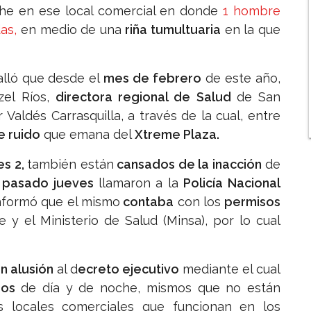
he en ese local comercial en donde
1 hombre
das,
en medio de una
riña tumultuaria
en la que
talló que desde el
mes de febrero
de este año,
tzel Ríos,
directora regional de Salud
de San
Valdés Carrasquilla, a través de la cual, entre
e ruido
que emana del
Xtreme Plaza.
s 2,
también están
cansados de la inacción
de
 pasado jueves
llamaron a la
Policía Nacional
informó que el mismo
contaba
con los
permisos
 y el Ministerio de Salud (Minsa), por lo cual
n alusión
al d
ecreto ejecutivo
mediante el cual
idos
de día y de noche, mismos que no están
 locales comerciales que funcionan en los