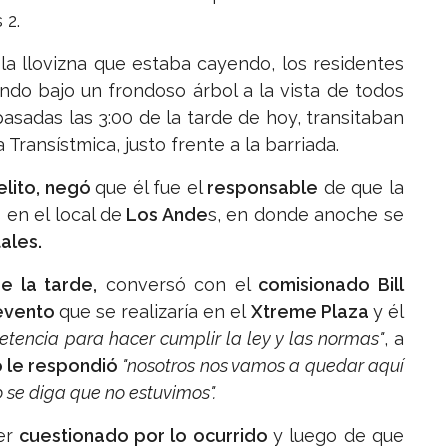
 2.
la llovizna que estaba cayendo, los residentes
do bajo un frondoso árbol a la vista de todos
asadas las 3:00 de la tarde de hoy, transitaban
 Transístmica, justo frente a la barriada.
elito, negó
que él fue el
responsable
de que la
s
en el local de
Los Ande
s, en donde anoche se
ales.
e la tarde,
conversó con el
comisionado Bill
evento
que se realizaría en el
Xtreme Plaza
y él
tencia para hacer cumplir la ley y las normas"
, a
 le respondió
"nosotros nos vamos a quedar aquí
 se diga que no estuvimos".
er
cuestionado por lo ocurrido
y luego de que