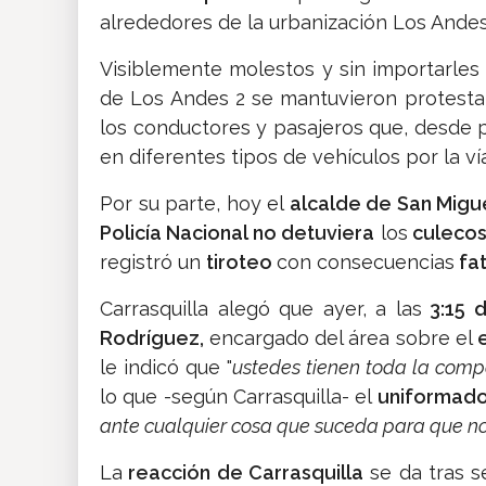
alrededores de la urbanización Los Andes
Visiblemente molestos y sin importarles 
de Los Andes 2 se mantuvieron protestan
los conductores y pasajeros que, desde p
en diferentes tipos de vehículos por la vía
Por su parte, hoy el
alcalde de San Migu
Policía Nacional no detuviera
los
culeco
registró un
tiroteo
con consecuencias
fat
Carrasquilla alegó que ayer, a las
3:15 d
Rodríguez,
encargado del área sobre el
le indicó que "
ustedes tienen toda la compe
lo que -según Carrasquilla- el
uniformado
ante cualquier cosa que suceda para que no
La
reacción de Carrasquilla
se da tras s