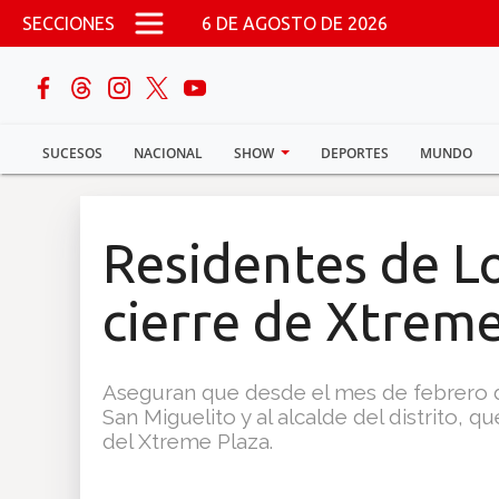
Pasar al contenido principal
SECCIONES
6 DE AGOSTO DE 2026
buscar
SUCESOS
NACIONAL
SHOW
DEPORTES
MUNDO
Sucesos
Nacional
Residentes de L
Política
cierre de Xtreme
Show
Aseguran que desde el mes de febrero de
Deportes
San Miguelito y al alcalde del distrito,
del Xtreme Plaza.
Mundo