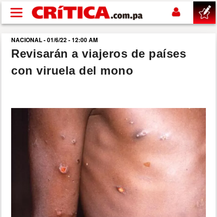
Pasar al contenido principal
NACIONAL - 01/6/22 - 12:00 AM
buscar
Revisarán a viajeros de países
con viruela del mono
SUCESOS
NACIONAL
POLÍTICA
SHOW
DEPORTES
MUNDO