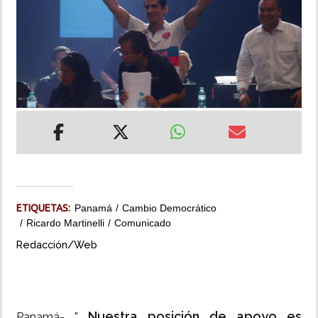
INSÓLITAS
MULTIMEDIA
IMPRESO
ETIQUETAS:
Panamá
Cambio Democrático
Ricardo Martinelli
Comunicado
Redacción/Web
Nuestra posición de apoyo es
Panamá- "