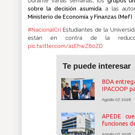
Durante varias semanas, los
grupos uni
sobre la decisión asumida
a las auto
Ministerio de Economía y Finanzas (Mef)
#NacionalCri
Estudiantes de la Universida
están en contra de la reducci
pic.twitter.com/a1EhwZ60ZD
Te puede interesar
BDA entrega
IPACOOP par
Agosto 07, 2026
APEDE cue
funciones d
Agosto 07, 2026