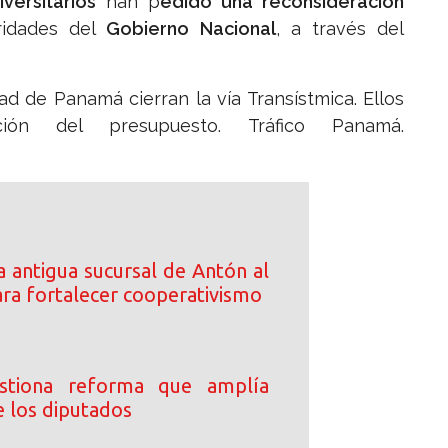
versitarios
han p
edido una reconsideración
ridades del
Gobierno Nacional
, a través del
d de Panamá cierran la vía Transístmica. Ellos
ón del presupuesto. Tráfico Panamá.
 antigua sucursal de Antón al
a fortalecer cooperativismo
stiona reforma que amplía
e los diputados