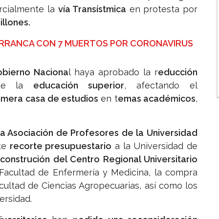
rcialmente la
vía Transístmica
en protesta por
illones.
ARRANCA CON 7 MUERTOS POR CORONAVIRUS
bierno Naciona
l haya aprobado la r
educción
e la
educación superior
, afectando el
rimera casa de estudios
en t
emas académicos
,
la Asociación de Profesores de la Universidad
ste
recorte presupuestario
a la Universidad de
 construción del Centro Regional Universitario
a Facultad de Enfermería y Medicina, la compra
acultad de Ciencias Agropecuarias, así como los
ersidad.