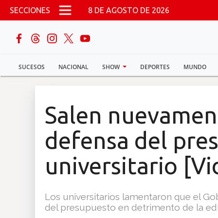
Pasar al contenido principal
SECCIONES
8 DE AGOSTO DE 2026
buscar
SUCESOS
NACIONAL
SHOW
DEPORTES
MUNDO
Sucesos
Nacional
Salen nuevamente
Política
defensa del pre
Show
universitario [V
Deportes
Los universitarios lamentaron que el G
del presupuesto en detrimento de la ed
Mundo