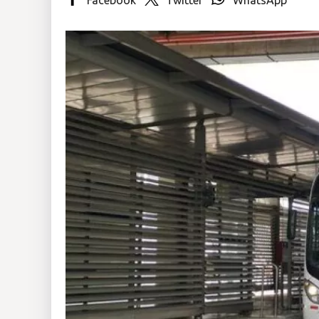
Insólitas
Multimedia
Impreso