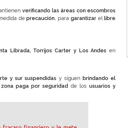
antienen
verificando las áreas con escombros
edida de
precaución
, para
garantizar
el
libre
ta Librada, Torrijos Carter y Los Andes
en
rte y sur suspendidas
y siguen
brindando el
a
zona paga por seguridad
de los
usuarios y
 fracaso financiero y le mete