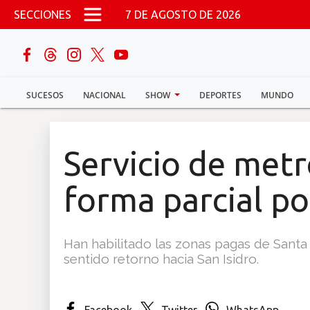
Pasar al contenido principal
SECCIONES
7 DE AGOSTO DE 2026
buscar
SUCESOS
NACIONAL
SHOW
DEPORTES
MUNDO
Sucesos
Nacional
Servicio de met
Política
forma parcial por
Show
Han habilitado las zonas pagas de Santa 
Deportes
sentido retorno hacia San Isidro.
Mundo
Facebook
Twitter
WhatsApp