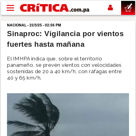
Pasar al contenido principal
NACIONAL - 22/3/25 - 02:56 PM
buscar
Sinaproc: Vigilancia por vientos
fuertes hasta mañana
SUCESOS
El IMHPA indica que, sobre el territorio
NACIONAL
panameño, se prevén vientos con velocidades
sostenidas de 20 a 40 km/h, con ráfagas entre
40 y 65 km/h.
POLÍTICA
SHOW
DEPORTES
MUNDO