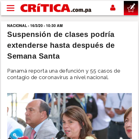
Pasar al contenido principal
NACIONAL - 16/3/20 - 10:30 AM
buscar
Suspensión de clases podría
extenderse hasta después de
SUCESOS
Semana Santa
NACIONAL
Panamá reporta una defunción y 55 casos de
contagio de coronavirus a nivel nacional.
POLÍTICA
SHOW
DEPORTES
MUNDO