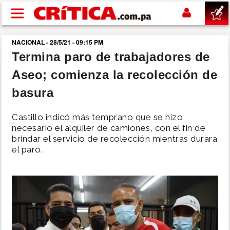
Pasar al contenido principal
NACIONAL - 28/5/21 - 09:15 PM
buscar
Termina paro de trabajadores de
Aseo; comienza la recolección de
SUCESOS
basura
NACIONAL
Castillo indicó más temprano que se hizo
necesario el alquiler de camiones, con el fin de
POLÍTICA
brindar el servicio de recolección mientras durara
el paro.
SHOW
DEPORTES
MUNDO