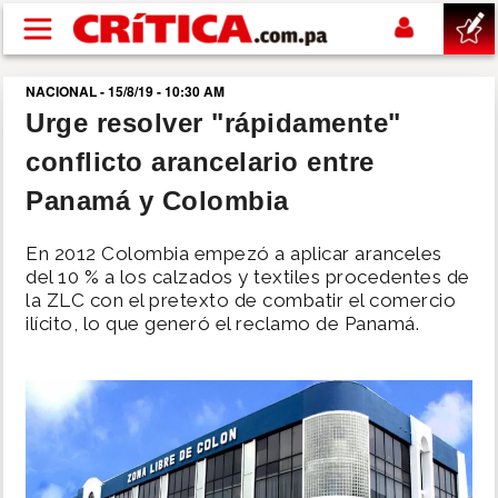
Pasar al contenido principal
NACIONAL - 15/8/19 - 10:30 AM
buscar
Urge resolver "rápidamente"
conflicto arancelario entre
SUCESOS
Panamá y Colombia
NACIONAL
En 2012 Colombia empezó a aplicar aranceles
del 10 % a los calzados y textiles procedentes de
POLÍTICA
la ZLC con el pretexto de combatir el comercio
ilícito, lo que generó el reclamo de Panamá.
SHOW
DEPORTES
MUNDO