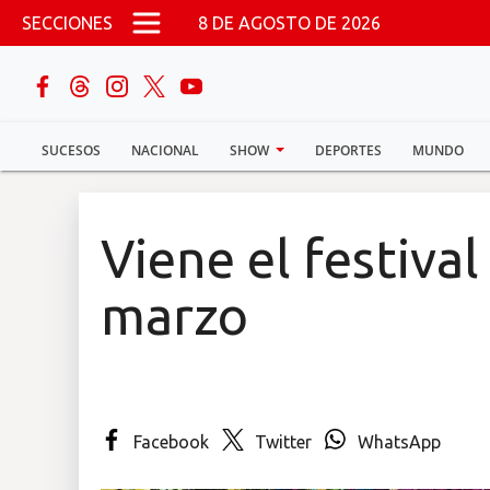
Pasar al contenido principal
SECCIONES
8 DE AGOSTO DE 2026
buscar
SUCESOS
NACIONAL
SHOW
DEPORTES
MUNDO
Sucesos
Nacional
Viene el festival
Política
marzo
Show
Deportes
Facebook
Twitter
WhatsApp
Mundo