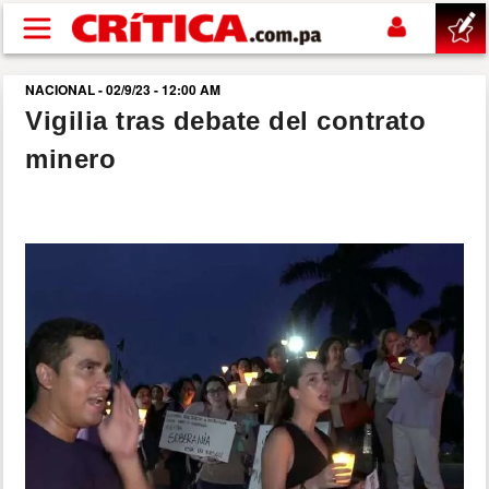
Pasar al contenido principal
NACIONAL - 02/9/23 - 12:00 AM
buscar
Vigilia tras debate del contrato
minero
SUCESOS
NACIONAL
POLÍTICA
SHOW
DEPORTES
MUNDO