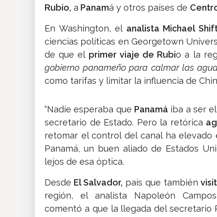
Rubio,
a
Panam
á y otros países de
Centro
En Washington, el
analista Michael Shif
ciencias políticas en Georgetown Universi
de que el
primer viaje de Rubi
o a la re
gobierno panameño para calmar las aguas
como tarifas y limitar la influencia de Chi
“Nadie esperaba que
Panamá
iba a ser el
secretario de Estado. Pero la retórica
ag
retomar el control del canal ha elevado
Panamá, un buen aliado de Estados Unido
lejos de esa óptica.
Desde
El Salvador,
país que también
visi
región, el analista Napoleón Campo
comentó a que la llegada del secretario 