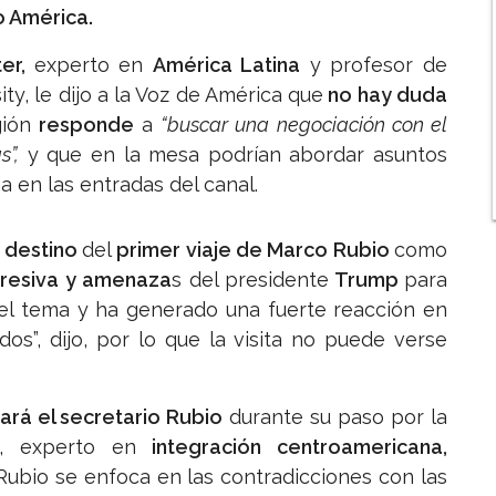
 América.
ter,
experto en
América Latina
y profesor de
ty, le dijo a la Voz de América que
no hay duda
gión
responde
a
“buscar una negociación con el
”,
y que en la mesa podrían abordar asuntos
na en las entradas del canal.
destino
del
primer viaje de Marco Rubio
como
resiva y amenaza
s del presidente
Trump
para
 el tema y ha generado una fuerte reacción en
s”, dijo, por lo que la visita no puede verse
tará el secretario Rubio
durante su paso por la
s, experto en
integración centroamericana,
Rubio se enfoca en las contradicciones con las