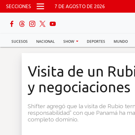
Pasar al contenido principal
SECCIONES
7 DE AGOSTO DE 2026
buscar
SUCESOS
NACIONAL
SHOW
DEPORTES
MUNDO
Sucesos
Nacional
Visita de un Rub
Política
y negociaciones
Show
Shifter agregó que la visita de Rubio term
Deportes
responsabilidad” con que Panamá ha ma
completo dominio.
Mundo