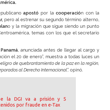
américa.
epublicano
apostó
por la
cooperació
n con la
ar,
pero al estrenar su segundo término alterno,
plan
o y la migración que sigue siendo un punto
 Centroamérica, temas con los que el secretario
e Panamá
, anunciada antes de llegar al cargo y
nción el 20 de enero”, muestra a todas luces un
eligro de quebrantamiento de la paz en la región,
orporados al Derecho Internacional”,
opinó.
de la DGI va a prisión y 5
tenidos por fraude en e-Tax