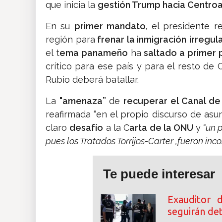
que inicia la
gestión Trump hacia Centro
En su
primer mandato,
el presidente r
región para
frenar la inmigración
irregul
el t
ema panameño
ha
saltado a primer 
crítico para ese país y para el resto de
Rubio deberá batallar.
La
"amenaza”
de
recuperar el Canal d
reafirmada “en el propio discurso de asu
claro
desafío
a la C
arta de la ONU
y
“un p
pues los Tratados Torrijos-Carter ,fueron inc
Te puede interesar
Exauditor 
seguirán de