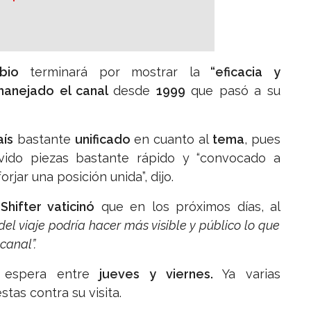
bio
terminará por mostrar la
“eficacia y
manejado el canal
desde
1999
que pasó a su
ís
bastante
unificado
en cuanto al
tema
, pues
vido piezas bastante rápido y “convocado a
rjar una posición unida”, dijo.
Shifter vaticinó
que en los próximos días, al
del viaje podría hacer más visible y público lo que
canal”.
 espera entre
jueves y viernes.
Ya varias
tas contra su visita.