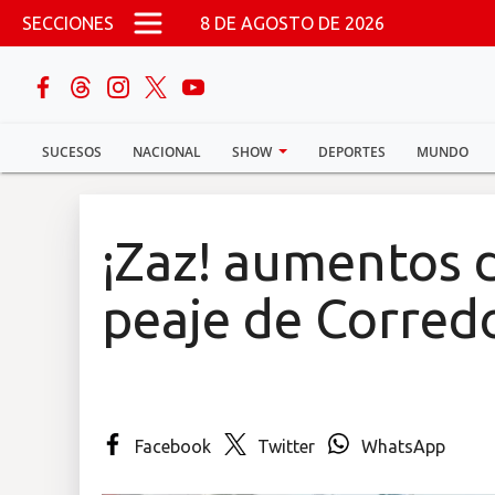
Pasar al contenido principal
SECCIONES
8 DE AGOSTO DE 2026
buscar
SUCESOS
NACIONAL
SHOW
DEPORTES
MUNDO
Sucesos
Nacional
¡Zaz! aumentos 
Política
peaje de Corred
Show
Deportes
Facebook
Twitter
WhatsApp
Mundo