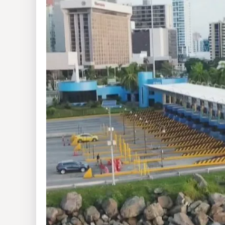
Insólitas
Multimedia
Impreso