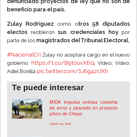
denunciado proyectos de ley que no son de
beneficio para el país.
Zulay Rodríguez
tros 58 diputados
como o
electos
sus credenciales hoy
recibieron
por
magistrados del Tribunal Electoral.
parte de los
#NacionalCri
Zulay no aceptará cargo en el nuevo
https://t.co/B9t0ovXtV4
gobierno
Video: Video:
pic.twitter.com/SJ6g4zrJXh
Adiel Bonilla
Te puede interesar
MIDA impulsa exitosa cosecha
de arroz y pescado en proyecto
piloto de Chepo
Agosto 04, 2026