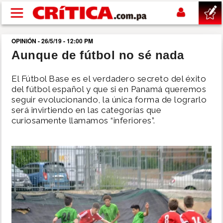
Pasar al contenido principal
OPINIÓN - 26/5/19 - 12:00 PM
buscar
Aunque de fútbol no sé nada
SUCESOS
El Fútbol Base es el verdadero secreto del éxito
del fútbol español y que si en Panamá queremos
seguir evolucionando, la única forma de lograrlo
NACIONAL
será invirtiendo en las categorías que
curiosamente llamamos “inferiores”.
POLÍTICA
SHOW
DEPORTES
MUNDO