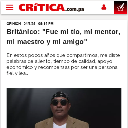
Pasar al contenido principal
OPINIÓN - 04/3/25 - 05:14 PM
buscar
Británico: "Fue mi tío, mi mentor,
mi maestro y mi amigo"
SUCESOS
En estos pocos años que compartimos, me diste
NACIONAL
palabras de aliento, tiempo de calidad, apoyo
económico y recompensas por ser una persona
fiel y leal.
POLÍTICA
SHOW
DEPORTES
MUNDO