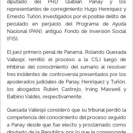
diputado del PRD Quibián Panay y los
representantes de corregimiento Hugo Henríquez y
INSÓLITAS
Ernesto Tuñón, investigados por el posible delito de
peculado en perjuicio del Programa de Ayuda
MULTIMEDIA
Nacional (PAN), antiguo Fondo de Inversión Social
(FIS).
IMPRESO
El juez primero penal de Panamá, Rolando Quesada
Vallespi, remitió el proceso a la CSJ luego de
inhibirse del conocimiento del sumario al resolver
tres incidentes de controversia presentados por los
apoderados judiciales de Panay, Henríquez y Tuñón,
los abogados Rubén Castrejo, Irving Maxwell y
Balbino Valdés, respectivamente.
Quesada Vallespi consideró que su tribunal perdió la
competencia del conocimiento del proceso seguido
a Panay desde que fue electo y proclamado como
diputado de la República, por lo que le corresponde