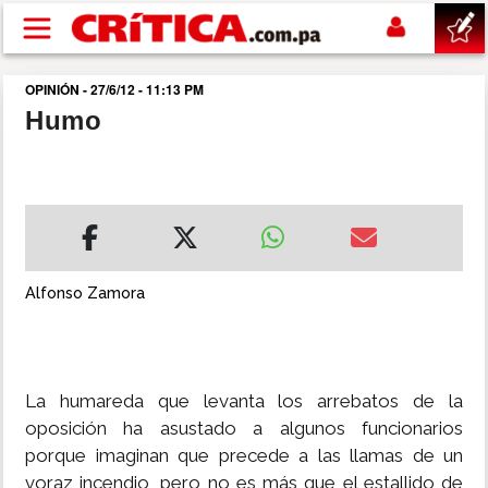
Pasar al contenido principal
OPINIÓN - 27/6/12 - 11:13 PM
buscar
Humo
SUCESOS
NACIONAL
POLÍTICA
Alfonso Zamora
SHOW
La humareda que levanta los arrebatos de la
DEPORTES
oposición ha asustado a algunos funcionarios
porque imaginan que precede a las llamas de un
MUNDO
voraz incendio, pero no es más que el estallido de