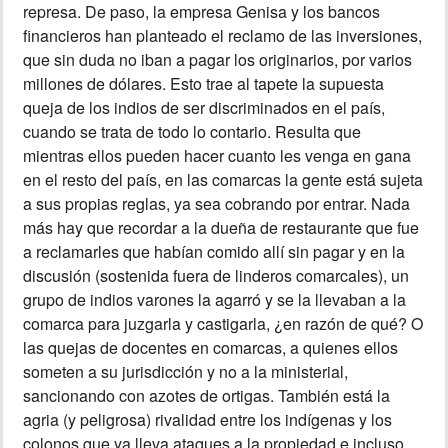
represa. De paso, la empresa Genisa y los bancos
financieros han planteado el reclamo de las inversiones,
INSÓLITAS
que sin duda no iban a pagar los originarios, por varios
millones de dólares. Esto trae al tapete la supuesta
MULTIMEDIA
queja de los indios de ser discriminados en el país,
cuando se trata de todo lo contario. Resulta que
IMPRESO
mientras ellos pueden hacer cuanto les venga en gana
en el resto del país, en las comarcas la gente está sujeta
a sus propias reglas, ya sea cobrando por entrar. Nada
más hay que recordar a la dueña de restaurante que fue
a reclamarles que habían comido allí sin pagar y en la
discusión (sostenida fuera de linderos comarcales), un
grupo de indios varones la agarró y se la llevaban a la
comarca para juzgarla y castigarla, ¿en razón de qué? O
las quejas de docentes en comarcas, a quienes ellos
someten a su jurisdicción y no a la ministerial,
sancionando con azotes de ortigas. También está la
agria (y peligrosa) rivalidad entre los indígenas y los
colonos que ya lleva ataques a la propiedad e incluso