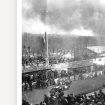
Insólitas
Multimedia
Impreso