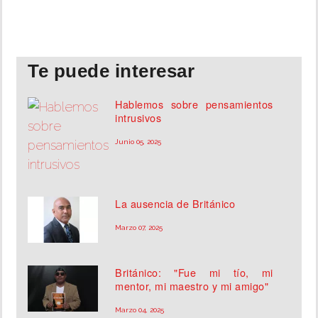
INSÓLITAS
Te puede interesar
MULTIMEDIA
Hablemos sobre pensamientos
IMPRESO
intrusivos
Junio 05, 2025
La ausencia de Británico
Marzo 07, 2025
Británico: "Fue mi tío, mi
mentor, mi maestro y mi amigo"
Marzo 04, 2025