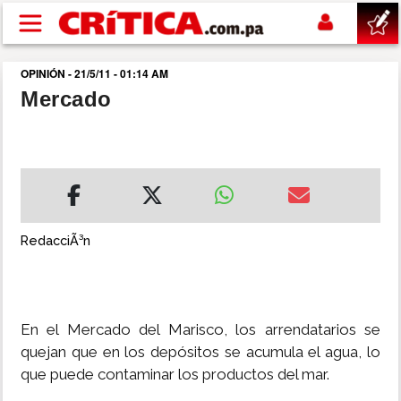
Pasar al contenido principal
OPINIÓN - 21/5/11 - 01:14 AM
buscar
Mercado
SUCESOS
NACIONAL
POLÍTICA
RedacciÃ³n
SHOW
En el Mercado del Marisco, los arrendatarios se
DEPORTES
quejan que en los depósitos se acumula el agua, lo
que puede contaminar los productos del mar.
MUNDO