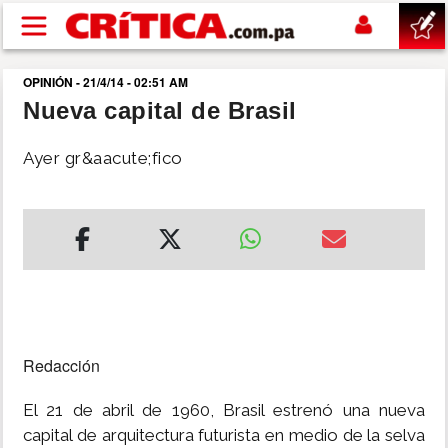
Pasar al contenido principal
OPINIÓN - 21/4/14 - 02:51 AM
buscar
Nueva capital de Brasil
SUCESOS
Ayer gr&aacute;fico
NACIONAL
POLÍTICA
SHOW
Redacción
DEPORTES
El 21 de abril de 1960, Brasil estrenó una nueva
MUNDO
capital de arquitectura futurista en medio de la selva