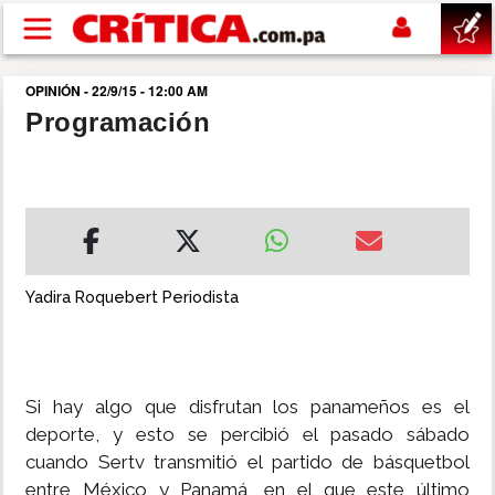
Pasar al contenido principal
OPINIÓN - 22/9/15 - 12:00 AM
buscar
Programación
SUCESOS
NACIONAL
POLÍTICA
Yadira Roquebert Periodista
SHOW
Si hay algo que disfrutan los panameños es el
DEPORTES
deporte, y esto se percibió el pasado sábado
cuando Sertv transmitió el partido de básquetbol
MUNDO
entre México y Panamá, en el que este último