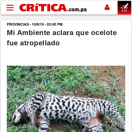
Pasar al contenido principal
PROVINCIAS - 10/6/19 - 03:00 PM
buscar
Mi Ambiente aclara que ocelote
fue atropellado
SUCESOS
NACIONAL
POLÍTICA
SHOW
DEPORTES
MUNDO