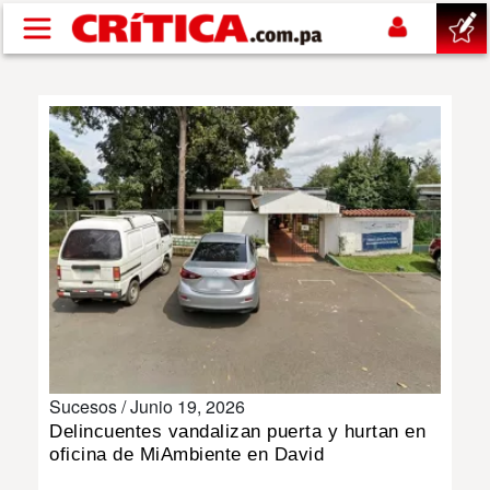
Pasar al contenido principal
buscar
SUCESOS
NACIONAL
POLÍTICA
SHOW
Sucesos /
Junio 19, 2026
DEPORTES
Delincuentes vandalizan puerta y hurtan en
oficina de MiAmbiente en David
MUNDO