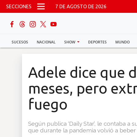
Pasar al contenido principal
SECCIONES
7 DE AGOSTO DE 2026
buscar
SUCESOS
NACIONAL
SHOW
DEPORTES
MUNDO
Sucesos
Nacional
Adele dice que d
Política
meses, pero ext
Show
fuego
Deportes
Según publica ‘Daily Star’, le contaba a
que durante la pandemia volvió a beber
Mundo