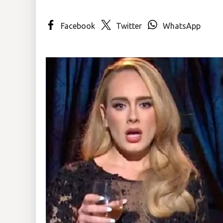
Insólitas
Facebook
Twitter
WhatsApp
Multimedia
Impreso