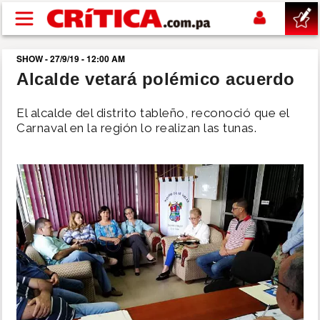
Pasar al contenido principal
SHOW - 27/9/19 - 12:00 AM
buscar
Alcalde vetará polémico acuerdo
SUCESOS
El alcalde del distrito tableño, reconoció que el
Carnaval en la región lo realizan las tunas.
NACIONAL
POLÍTICA
SHOW
DEPORTES
MUNDO