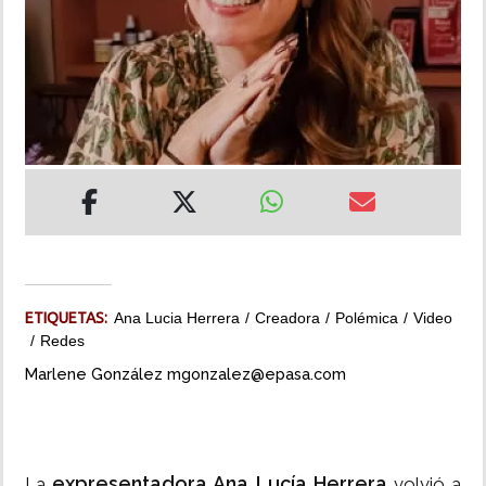
INSÓLITAS
MULTIMEDIA
IMPRESO
ETIQUETAS:
Ana Lucia Herrera
Creadora
Polémica
Video
Redes
Marlene González mgonzalez@epasa.com
expresentadora Ana Lucía Herrera
La
volvió a