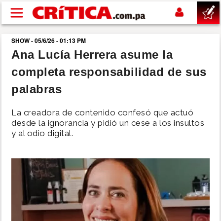
Pasar al contenido principal
SHOW - 05/6/26 - 01:13 PM
buscar
Ana Lucía Herrera asume la
completa responsabilidad de sus
SUCESOS
palabras
NACIONAL
La creadora de contenido confesó que actuó
desde la ignorancia y pidió un cese a los insultos
POLÍTICA
y al odio digital.
SHOW
DEPORTES
MUNDO