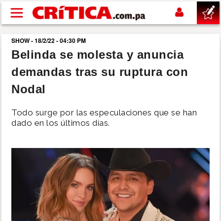
Pasar al contenido principal
SHOW - 18/2/22 - 04:30 PM
buscar
Belinda se molesta y anuncia
demandas tras su ruptura con
SUCESOS
Nodal
NACIONAL
Todo surge por las especulaciones que se han
dado en los últimos días.
POLÍTICA
SHOW
DEPORTES
MUNDO