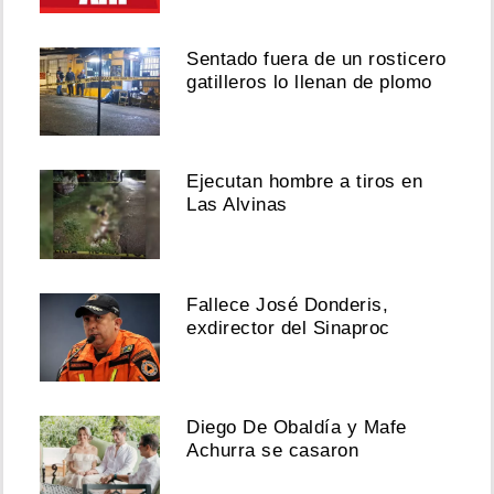
De
Obaldía
y
Sentado fuera de un rosticero
Mafe
gatilleros lo llenan de plomo
Achurra
se
casaron
Agosto
Ejecutan hombre a tiros en
07,
Las Alvinas
2026
Fallece José Donderis,
exdirector del Sinaproc
Ver
esta
publicación
en
Diego De Obaldía y Mafe
Instagram
Achurra se casaron