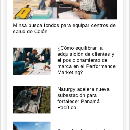
Agosto
08,
2026
Minsa busca fondos para equipar centros de
salud de Colón
Petro
se
¿Cómo equilibrar la
despide
adquisición de clientes y
de
el posicionamiento de
la
marca en el Performance
Casa
Marketing?
de
Nariño
en
Naturgy acelera nueva
su
subestación para
último
fortalecer Panamá
acto
como
Pacífico
presidente
Agosto