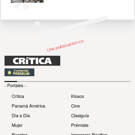
n
b
c
c
par
d
e
p
er
e
ca
e
p
er
e
U
m
ca)
o
- Portales -
Crítica
Kiosco
Panamá América
Cine
Día a Día
Clasiguía
Mujer
Prémiate
Recetas
Impresora Pacífico