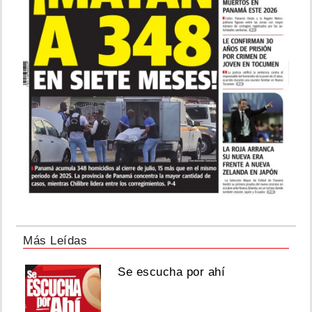
Karol
Wilson
se
convierte
en
la
primera
finalista
de
Operación
Triunfo
USA
Agosto
07,
Más Leídas
2026
Se escucha por ahí
Diego