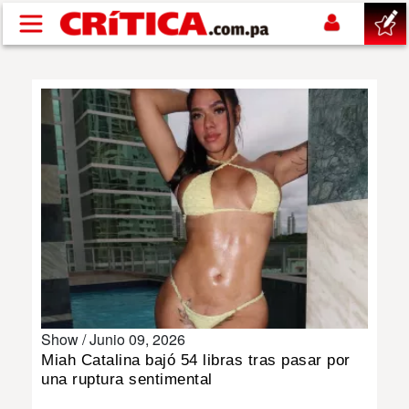
Pasar al contenido principal
buscar
SUCESOS
NACIONAL
POLÍTICA
SHOW
Show /
Junio 09, 2026
DEPORTES
Miah Catalina bajó 54 libras tras pasar por
una ruptura sentimental
MUNDO