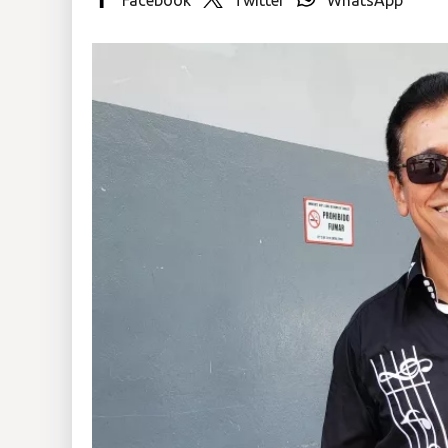
Insólitas
Multimedia
Impreso