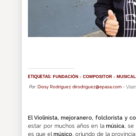
ETIQUETAS:
FUNDACIÓN
COMPOSITOR
MUSICAL
Vier
Por:
Diosy Rodríguez dirodriguez@epasa.com
-
El Violinista, mejoranero, folclorista y
estar por muchos años en la
música
, s
es que el
músico
, oriundo de la provinci