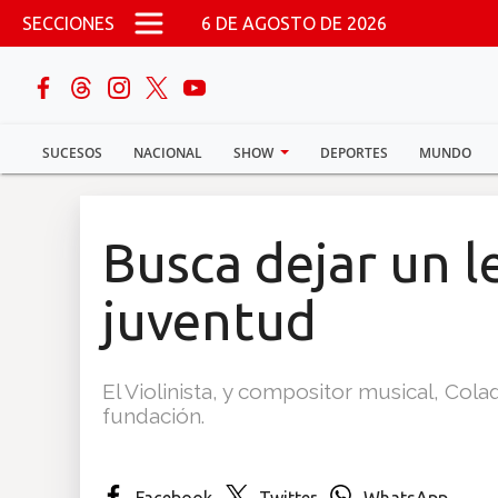
Pasar al contenido principal
SECCIONES
6 DE AGOSTO DE 2026
buscar
SUCESOS
NACIONAL
SHOW
DEPORTES
MUNDO
Sucesos
Nacional
Busca dejar un l
Política
juventud
Show
El Violinista, y compositor musical, Cola
Deportes
fundación.
Mundo
Facebook
Twitter
WhatsApp