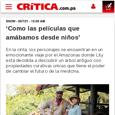
Pasar al contenido principal
SHOW - 30/7/21 - 12:00 AM
buscar
‘Como las películas que
amábamos desde niños’
SUCESOS
En la cinta, los personajes se encuentran en un
NACIONAL
emocionante viaje por el Amazonas donde Lily
está decidida a descubrir un árbol antiguo con
propiedades curativas únicas que tiene el poder
POLÍTICA
de cambiar el futuro de la medicina.
SHOW
DEPORTES
MUNDO